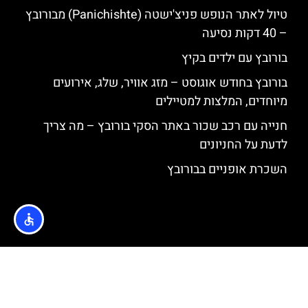
טיול לאתר הנופש פניצ'ישטה (Panichishte) מבורובץ
– 40 דקות נסיעה
בורובץ עם ילדים בקיץ
בורובץ בחודש אוגוסט – מזג אוויר, שלג, אירועים
מיוחדים, המלצות למטיילים
חנייה עם רכב שכור באתר הסקי בורובץ – מה צריך
לדעת על החניונים
השכרת אופניים בבורובץ
האתר הינו אתר המלצות מטיילים © כל הזכויות שמורות לסוכנות
TRAVELERS.CO.IL