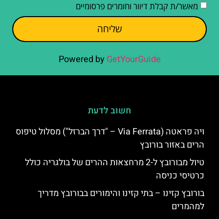
מאשר/ת קבלת דיוור וחומרים פרסומיים
שליחה
Powered by
GetYourGuide
חשוב לדעת
ויה פראטה (Via Ferrata – "דרך הברזל") מסלול טיפוס
הרים באזור בורובץ
טיול מבורובץ ל-2 מרחצאות ההרים של בולגריה כולל
כרטיסי כניסה
בורובץ קזינו – בתי קזינו והימורים בבורובץ מדריך
למהמרים