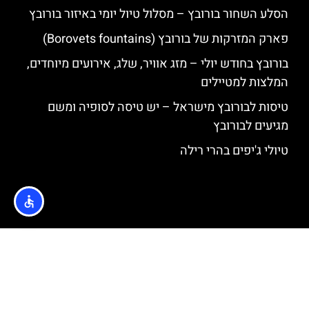
הסלע השחור בורובץ – מסלול טיול יומי באיזור בורובץ
פארק המזרקות של בורובץ (Borovets fountains)
בורובץ בחודש יולי – מזג אוויר, שלג, אירועים מיוחדים,
המלצות למטיילים
טיסות לבורובץ מישראל – יש טיסה לסופיה ומשם
מגיעים לבורובץ
טיולי ג'יפים בהרי רילה
האתר הינו אתר המלצות מטיילים © כל הזכויות שמורות לסוכנות
TRAVELERS.CO.IL
מדיניות פרטיות