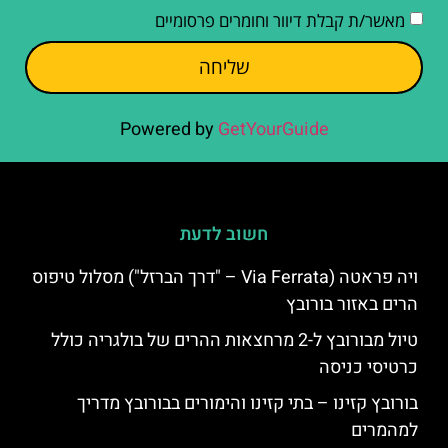
מאשר/ת קבלת דיוור וחומרים פרסומיים
שליחה
Powered by
GetYourGuide
חשוב לדעת
ויה פראטה (Via Ferrata – "דרך הברזל") מסלול טיפוס
הרים באזור בורובץ
טיול מבורובץ ל-2 מרחצאות ההרים של בולגריה כולל
כרטיסי כניסה
בורובץ קזינו – בתי קזינו והימורים בבורובץ מדריך
למהמרים