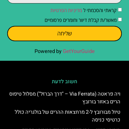
קראתי והסכמתי ל
מדיניות הפרטיות
מאשר/ת קבלת דיוור וחומרים פרסומיים
שליחה
Powered by
GetYourGuide
חשוב לדעת
ויה פראטה (Via Ferrata – "דרך הברזל") מסלול טיפוס
הרים באזור בורובץ
טיול מבורובץ ל-2 מרחצאות ההרים של בולגריה כולל
כרטיסי כניסה