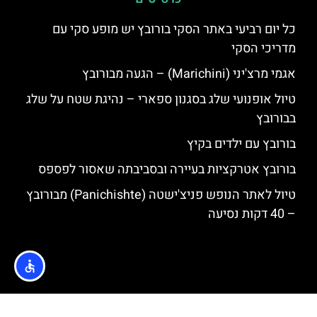
כל יום רביעי באתר הסקי בורובץ יש מופע סקי עם
מדריכי הסקי
אגמי מרצ'יני (Marichini) – הגעה מבורובץ
טיול אופנועי שלג בסגנון ספארי – נהיגת שטח על שלג
בבורובץ
בורובץ עם ילדים בקיץ
בורובץ אטרקציות בעיירה ובסביבתה שאסור לפספס
טיול לאתר הנופש פניצ'ישטה (Panichishte) מבורובץ
– 40 דקות נסיעה
האתר הינו אתר המלצות מטיילים © כל הזכויות שמורות לסוכנות