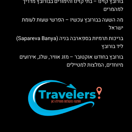
בורובץ קזינו – בתי קזינו והימורים בבורובץ מדריך
למהמרים
מה השעה בבורובץ עכשיו – הפרשי שעות לעומת
ישראל
בריכות תרמיות בספארבה בניה (Sapareva Banya)
ליד בורובץ
בורובץ בחודש אוקטובר – מזג אוויר, שלג, אירועים
מיוחדים, המלצות למטיילים