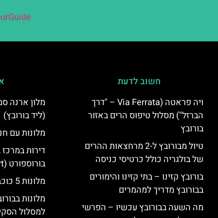
urGuide
חשוב לדעת
אי
ויה פראטה (Via Ferrata – "דרך
הברזל") מסלול טיפוס הרים באזור
(ליד בורובץ)
בורובץ
מלונות עם חני
טיול מבורובץ ל-2 מרחצאות ההרים
דירות במרכז 
של בולגריה כולל כרטיסי כניסה
בורוספורט (Borosport)
בורובץ קזינו – בתי קזינו והימורים
מלונות 5 כוכבים בבורובץ
בבורובץ מדריך למהמרים
מלונות בבורו
מה השעה בבורובץ עכשיו – הפרשי
למסלול הסקי