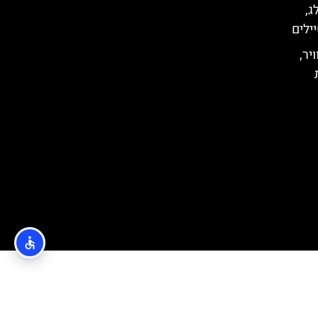
ג,
ילים
יר,