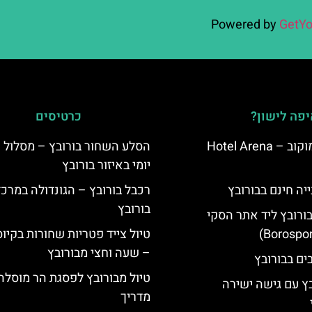
Powered by
GetYo
פה לישון?
כרטיסים
מלון ארנה סמוקוב – Hotel Arena
הסלע השחור בורובץ – מסלול ט
יומי באיזור בורובץ
יה חינם בבורובץ
רכבל בורובץ – הגונדולה במרכז
בורובץ
בורובץ ליד אתר הסקי
טיול צייד פטריות שחורות בקיו
– שעה וחצי מבורובץ
טיול מבורובץ לפסגת הר מוסלה
בץ עם גישה ישירה
מדריך