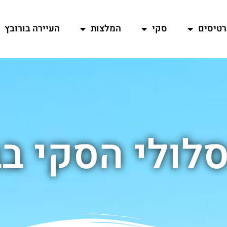
רטיסים
סקי
המלצות
העיירה בורובץ
לולי הסקי בב