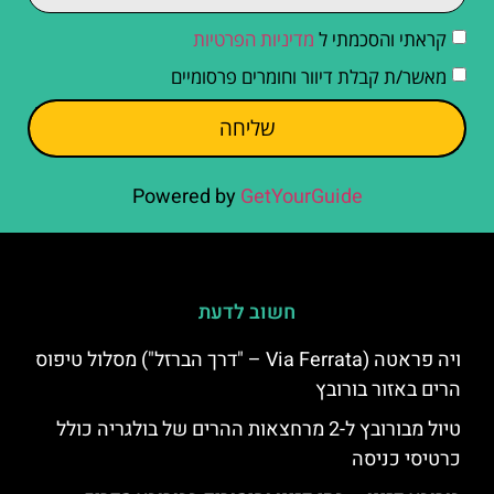
קראתי והסכמתי ל
מדיניות הפרטיות
מאשר/ת קבלת דיוור וחומרים פרסומיים
שליחה
Powered by
GetYourGuide
חשוב לדעת
ויה פראטה (Via Ferrata – "דרך הברזל") מסלול טיפוס
הרים באזור בורובץ
טיול מבורובץ ל-2 מרחצאות ההרים של בולגריה כולל
כרטיסי כניסה