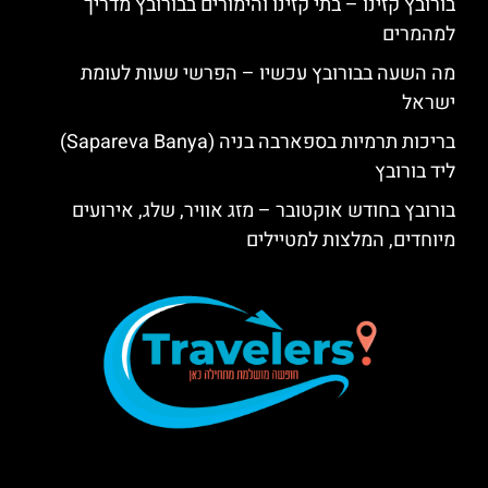
בורובץ קזינו – בתי קזינו והימורים בבורובץ מדריך
למהמרים
מה השעה בבורובץ עכשיו – הפרשי שעות לעומת
ישראל
בריכות תרמיות בספארבה בניה (Sapareva Banya)
ליד בורובץ
בורובץ בחודש אוקטובר – מזג אוויר, שלג, אירועים
מיוחדים, המלצות למטיילים