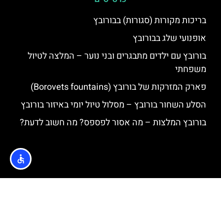
בריכות מקורות (סגורות) בבורובץ
אופנועי שלג בבורובץ
בורובץ עם ילדים מתבגרים ובני נוער – המלצה לטיול
משפחתי
פארק המזרקות של בורובץ (Borovets fountains)
הסלע השחור בורובץ – מסלול טיול יומי באיזור בורובץ
בורובץ המלצות – מה אסור לפספס? מה חשוב לדעת?
האתר הינו אתר המלצות מטיילים © כל הזכויות שמורות לסוכנות
TRAVELERS.CO.IL