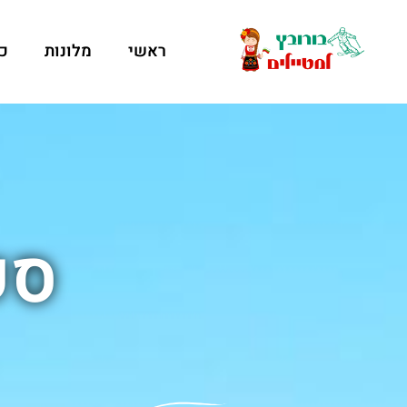
ראשי
מלונות
כ
סק