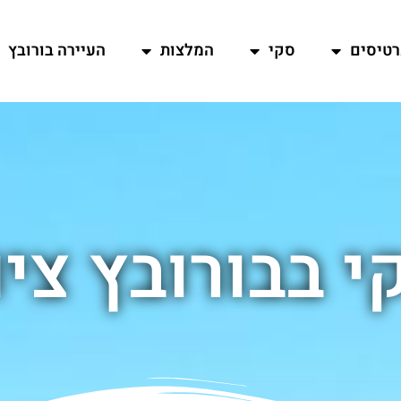
רטיסים
סקי
המלצות
העיירה בורובץ
י בבורובץ ציו