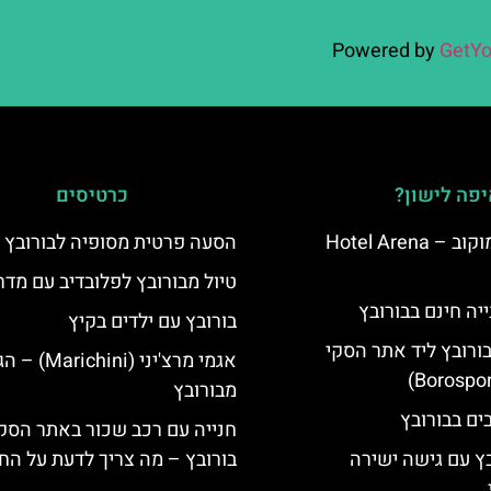
Powered by
GetYo
פה לישון?
כרטיסים
מלון ארנה סמוקוב – Hotel Arena
הסעה פרטית מסופיה לבורובץ
טיול מבורובץ לפלובדיב עם מדר
יה חינם בבורובץ
בורובץ עם ילדים בקיץ
בורובץ ליד אתר הסקי
אגמי מרצ'יני (ichini
מבורובץ
חנייה עם רכב שכור באתר הסק
בץ עם גישה ישירה
בורובץ – מה צריך לדעת על החנ