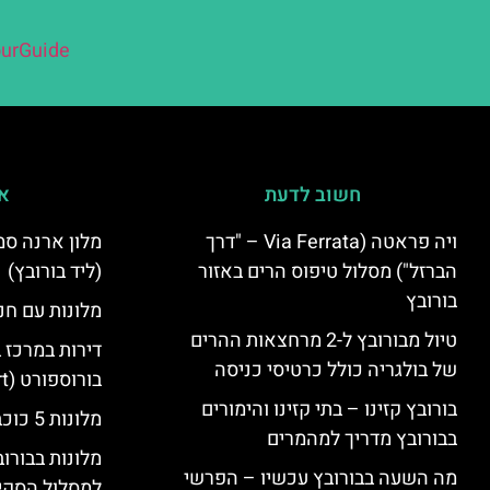
urGuide
חשוב לדעת
אי
ויה פראטה (Via Ferrata – "דרך
הברזל") מסלול טיפוס הרים באזור
(ליד בורובץ)
בורובץ
מלונות עם חני
טיול מבורובץ ל-2 מרחצאות ההרים
דירות במרכז 
של בולגריה כולל כרטיסי כניסה
בורוספורט (Borosport)
בורובץ קזינו – בתי קזינו והימורים
מלונות 5 כוכבים בבורובץ
בבורובץ מדריך למהמרים
מלונות בבורו
מה השעה בבורובץ עכשיו – הפרשי
למסלול הסקי