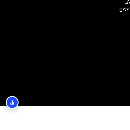
ג,
ילים