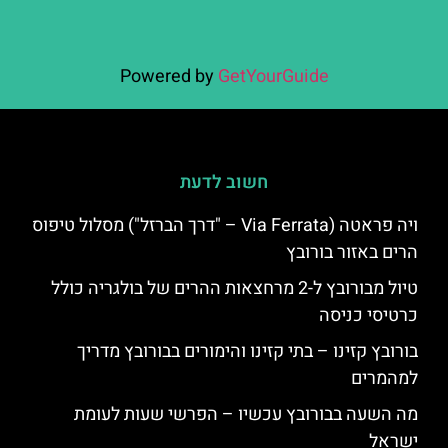
Powered by
GetYourGuide
חשוב לדעת
ויה פראטה (Via Ferrata – "דרך הברזל") מסלול טיפוס
הרים באזור בורובץ
טיול מבורובץ ל-2 מרחצאות ההרים של בולגריה כולל
כרטיסי כניסה
בורובץ קזינו – בתי קזינו והימורים בבורובץ מדריך
למהמרים
מה השעה בבורובץ עכשיו – הפרשי שעות לעומת
ישראל