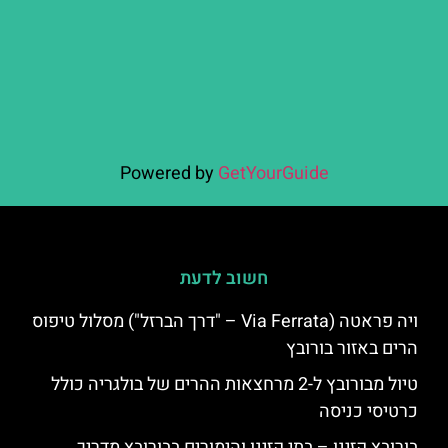
Powered by
GetYourGuide
חשוב לדעת
ויה פראטה (Via Ferrata – "דרך הברזל") מסלול טיפוס
הרים באזור בורובץ
טיול מבורובץ ל-2 מרחצאות ההרים של בולגריה כולל
כרטיסי כניסה
בורובץ קזינו – בתי קזינו והימורים בבורובץ מדריך