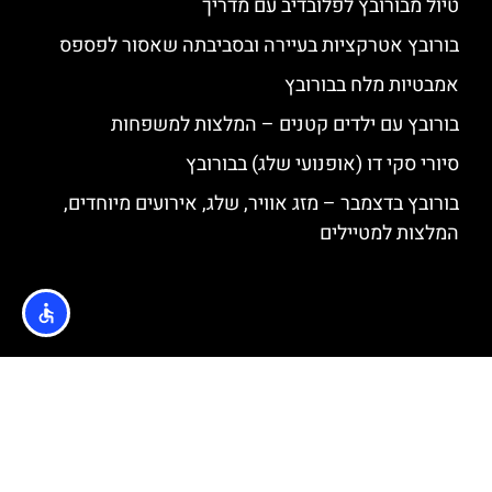
טיול מבורובץ לפלובדיב עם מדריך
בורובץ אטרקציות בעיירה ובסביבתה שאסור לפספס
אמבטיות מלח בבורובץ
בורובץ עם ילדים קטנים – המלצות למשפחות
סיורי סקי דו (אופנועי שלג) בבורובץ
בורובץ בדצמבר – מזג אוויר, שלג, אירועים מיוחדים,
המלצות למטיילים
האתר הינו אתר המלצות מטיילים © כל הזכויות שמורות לסוכנות
TRAVELERS.CO.IL
מדיניות פרטיות