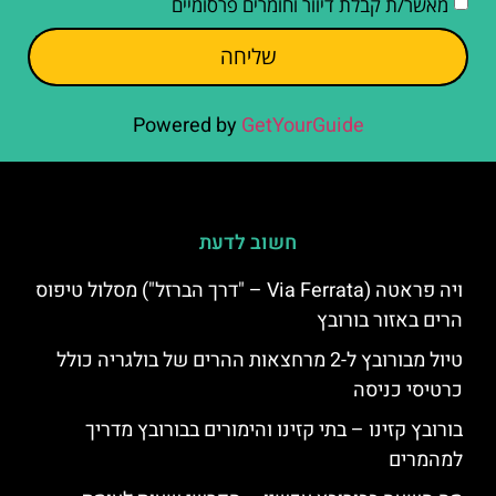
מאשר/ת קבלת דיוור וחומרים פרסומיים
שליחה
Powered by
GetYourGuide
חשוב לדעת
ויה פראטה (Via Ferrata – "דרך הברזל") מסלול טיפוס
הרים באזור בורובץ
טיול מבורובץ ל-2 מרחצאות ההרים של בולגריה כולל
כרטיסי כניסה
בורובץ קזינו – בתי קזינו והימורים בבורובץ מדריך
למהמרים