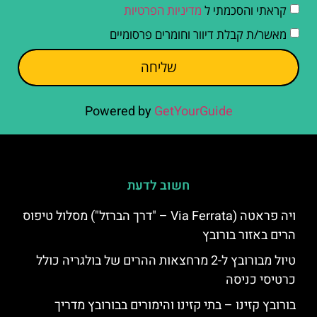
קראתי והסכמתי ל
מדיניות הפרטיות
מאשר/ת קבלת דיוור וחומרים פרסומיים
שליחה
Powered by
GetYourGuide
חשוב לדעת
ויה פראטה (Via Ferrata – "דרך הברזל") מסלול טיפוס
הרים באזור בורובץ
טיול מבורובץ ל-2 מרחצאות ההרים של בולגריה כולל
כרטיסי כניסה
בורובץ קזינו – בתי קזינו והימורים בבורובץ מדריך