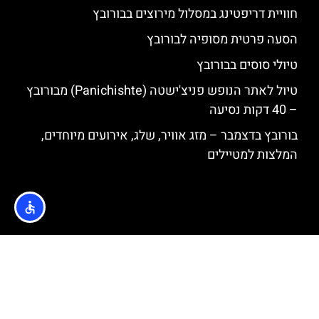
חוויית דריפטינג במסלול מירוצים בבורובץ
הסעה פרטית מסופיה לבורובץ
טיולי סוסים בבורובץ
טיול לאתר הנופש פניצ'ישטה (Panichishte) מבורובץ
– 40 דקות נסיעה
בורובץ בדצמבר – מזג אוויר, שלג, אירועים מיוחדים,
המלצות למטיילים
האתר הינו אתר המלצות מטיילים © כל הזכויות שמורות לסוכנות
TRAVELERS.CO.IL
מדיניות פרטיות