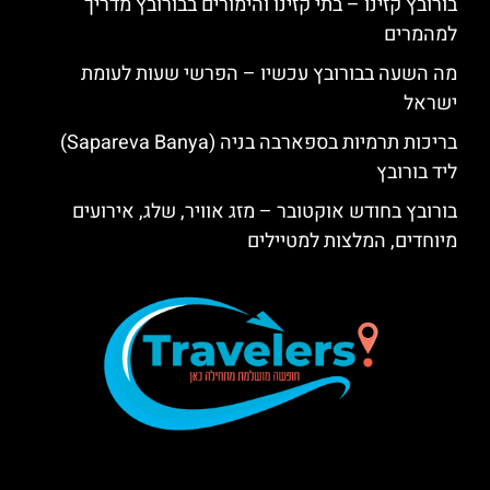
בורובץ קזינו – בתי קזינו והימורים בבורובץ מדריך
למהמרים
מה השעה בבורובץ עכשיו – הפרשי שעות לעומת
ישראל
בריכות תרמיות בספארבה בניה (Sapareva Banya)
ליד בורובץ
בורובץ בחודש אוקטובר – מזג אוויר, שלג, אירועים
מיוחדים, המלצות למטיילים