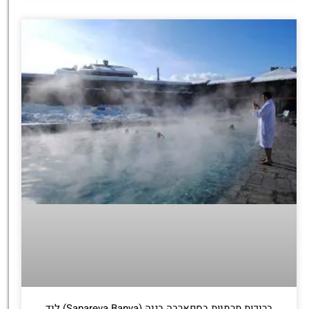
בריכות תרמיות בספארבה בניה (Sapareva Banya) ליד