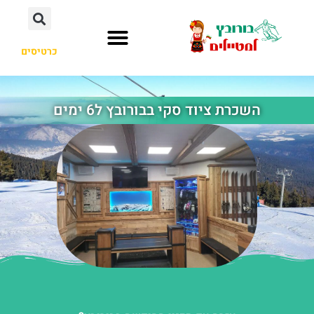
כרטיסים
העיירה בורובץ
לא רק בורובץ
השכרת ציוד סקי בבורובץ ל6 ימים