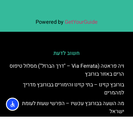
Powered by
GetYourGuide
חשוב לדעת
ויה פראטה (Via Ferrata – "דרך הברזל") מסלול טיפוס
הרים באזור בורובץ
בורובץ קזינו – בתי קזינו והימורים בבורובץ מדריך
למהמרים
מה השעה בבורובץ עכשיו – הפרשי שעות לעומת
ישראל
בורובץ בחודש אוקטובר – מזג אוויר, שלג, אירועים
מיוחדים, המלצות למטיילים