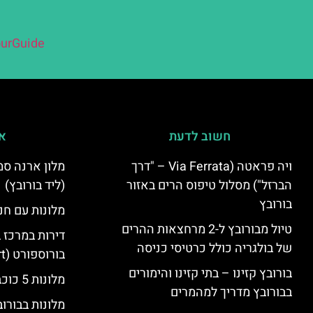
urGuide
חשוב לדעת
אי
ויה פראטה (Via Ferrata – "דרך
הברזל") מסלול טיפוס הרים באזור
(ליד בורובץ)
בורובץ
מלונות עם חני
טיול מבורובץ ל-2 מרחצאות ההרים
דירות במרכז 
של בולגריה כולל כרטיסי כניסה
בורוספורט (Borosport)
בורובץ קזינו – בתי קזינו והימורים
מלונות 5 כוכבים בבורובץ
בבורובץ מדריך למהמרים
מלונות בבורו