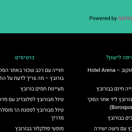
Powered by
GetYo
פה לישון?
כרטיסים
מלון ארנה סמוקוב – Hotel Arena
חנייה עם רכב שכור באתר הסק
בורובץ – מה צריך לדעת על החנ
יה חינם בבורובץ
מעיינות חמים בורובץ
בורובץ ליד אתר הסקי
טיול מבורובץ לפלובדיב עם מדר
טיול מבורובץ לפסגת הר מוסלה
מדריך
בץ עם גישה ישירה
מופעי פולקלור בבורובץ