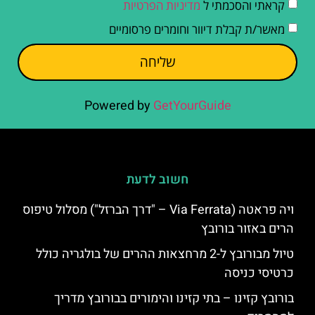
קראתי והסכמתי ל
מדיניות הפרטיות
מאשר/ת קבלת דיוור וחומרים פרסומיים
שליחה
Powered by
GetYourGuide
חשוב לדעת
ויה פראטה (Via Ferrata – "דרך הברזל") מסלול טיפוס
הרים באזור בורובץ
טיול מבורובץ ל-2 מרחצאות ההרים של בולגריה כולל
כרטיסי כניסה
בורובץ קזינו – בתי קזינו והימורים בבורובץ מדריך