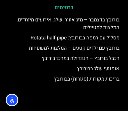
כרטיסים
בורובץ בדצמבר – מזג אוויר, שלג, אירועים מיוחדים,
המלצות למטיילים
מסלול עם רמפה בבורובץ: Rotata half-pipe
בורובץ עם ילדים קטנים – המלצות למשפחות
רכבל בורובץ – הגונדולה במרכז בורובץ
אופנועי שלג בבורובץ
בריכות מקורות (סגורות) בבורובץ
האתר הינו אתר המלצות מטיילים © כל הזכויות שמורות לסוכנות
TRAVELERS.CO.IL