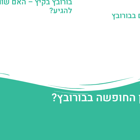
בורובץ בקיץ – האם שוו
להגיע?
 בבורובץ
 החופשה בבורובץ?