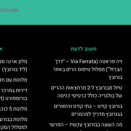
urGuide
חשוב לדעת
אי
ויה פראטה (Via Ferrata – "דרך
הברזל") מסלול טיפוס הרים באזור
(ליד בורובץ)
בורובץ
מלונות עם חני
טיול מבורובץ ל-2 מרחצאות ההרים
דירות במרכז 
של בולגריה כולל כרטיסי כניסה
בורוספורט (Borosport)
בורובץ קזינו – בתי קזינו והימורים
מלונות 5 כוכבים בבורובץ
בבורובץ מדריך למהמרים
מלונות בבורו
מה השעה בבורובץ עכשיו – הפרשי
למסלול הסקי