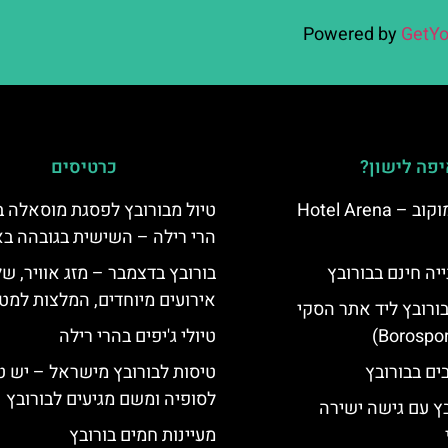
Powered by
GetYo
פה לישון?
כרטיסים
מלון ארנה סמוקוב – Hotel Arena
טיול מבורובץ לפסגת מוסאלה 
הרי רילה – השישית בגובהה בא
יה חינם בבורובץ
בורובץ בדצמבר – מזג אוויר, של
אירועים מיוחדים, המלצות למטי
בורובץ ליד אתר הסקי
טיולי ג'יפים בהרי רילה
טיסות לבורובץ מישראל – יש ט
לסופיה ומשם מגיעים לבורובץ
בץ עם גישה ישירה
מעיינות חמים בורובץ