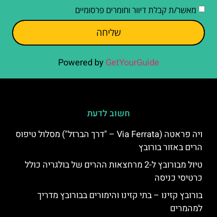
מאשר/ת קבלת דיוור וחומרים פרסומיים
שליחה
Powered by
GetYourGuide
חשוב לדעת
ויה פראטה (Via Ferrata – "דרך הברזל") מסלול טיפוס
הרים באזור בורובץ
טיול מבורובץ ל-2 מרחצאות ההרים של בולגריה כולל
כרטיסי כניסה
בורובץ קזינו – בתי קזינו והימורים בבורובץ מדריך
למהמרים