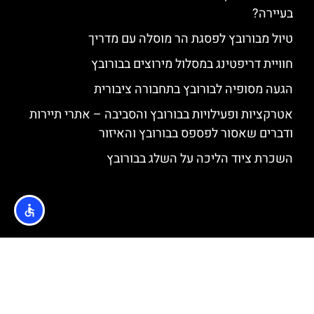
בעיירה?
טיול מבורובץ לפסגת הר מוסלה עם מדריך
חוויית דריפטינג במסלול מירוצים בבורובץ
הגעה מסופיה לבורובץ בתחבורה ציבורית
אטרקציות ופעילויות בבורובץ והסביבה – אתרי תיירות
ודברים שאסור לפספס בבורובץ והאיזור
השכרת ציוד הליכה על השלג בבורובץ
האתר הינו אתר המלצות מטיילים © כל הזכויות שמורות לסוכנות
TRAVELERS.CO.IL
מדיניות פרטיות