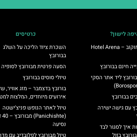
פה לישון?
כרטיסים
מלון ארנה סמוקוב – Hotel Arena
השכרת ציוד הליכה על השלג
בבורובץ
יה חינם בבורובץ
הסעה פרטית מבורובץ לסופיה
בורובץ ליד אתר הסקי
טיולי סוסים בבורובץ
בורובץ בדצמבר – מזג אוויר, של
אירועים מיוחדים, המלצות למטי
בץ עם גישה ישירה
טיול לאתר הנופש פניצ'ישטה
(ishte
נסיעה
ת איך לסגור לבד
ורובץ בזול
טיול מבורובץ לפלובדיב עם מדר