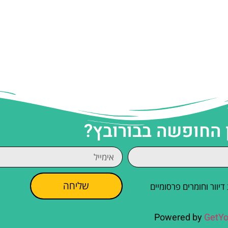
 החופשה בבורובץ?
שליחה
וור וחומרים פרסומיים
Powered by
GetYo