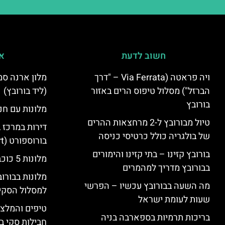
חשוב לדעת
אי
ויה פראטה (Via Ferrata – "דרך
הברזל") מסלול טיפוס הרים באזור
(ליד בורובץ)
בורובץ
מלונות עם חני
טיול מבורובץ ל-2 מרחצאות ההרים
דירות במרכז 
של בולגריה כולל כרטיסי כניסה
בורוספורט (Borosport)
בורובץ קזינו – בתי קזינו והימורים
מלונות 5 כוכבים בבורובץ
בבורובץ מדריך למהמרים
מלונות בבורו
מה השעה בבורובץ עכשיו – הפרשי
למסלול הסקי
שעות לעומת ישראל
טיפים והמלצו
בריכות תרמיות בספארבה בניה
חבילות סקי בב