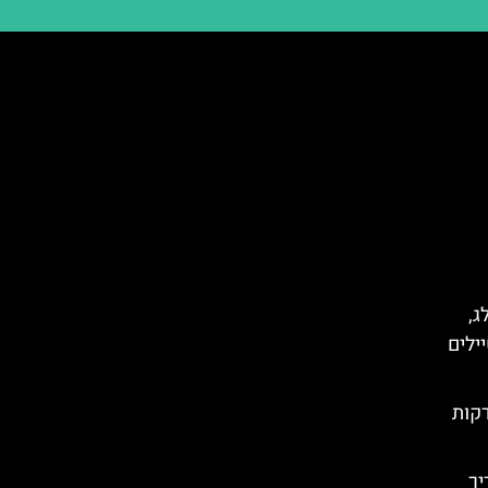
ג,
ילים
Panich) מבורובץ – 40 דקות
יך