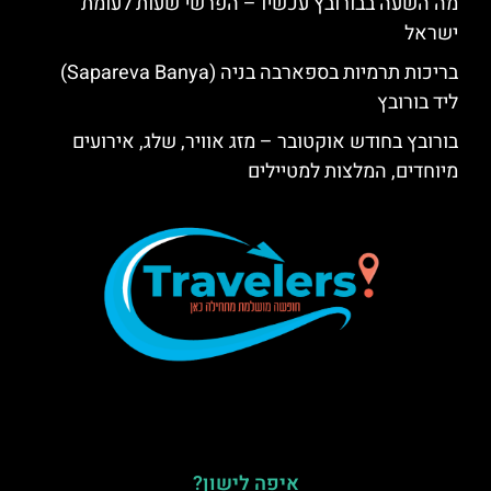
מה השעה בבורובץ עכשיו – הפרשי שעות לעומת
ישראל
בריכות תרמיות בספארבה בניה (Sapareva Banya)
ליד בורובץ
בורובץ בחודש אוקטובר – מזג אוויר, שלג, אירועים
מיוחדים, המלצות למטיילים
איפה לישון?