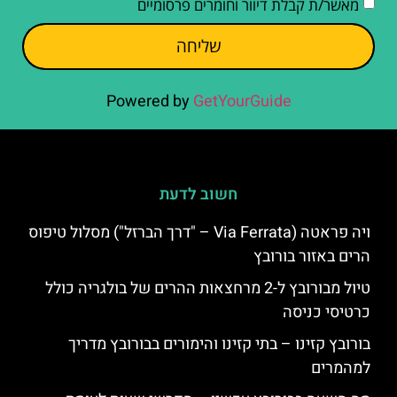
מאשר/ת קבלת דיוור וחומרים פרסומיים
שליחה
Powered by
GetYourGuide
חשוב לדעת
ויה פראטה (Via Ferrata – "דרך הברזל") מסלול טיפוס
הרים באזור בורובץ
טיול מבורובץ ל-2 מרחצאות ההרים של בולגריה כולל
כרטיסי כניסה
בורובץ קזינו – בתי קזינו והימורים בבורובץ מדריך
למהמרים