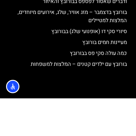
ודברים שאסור לפספס בבורובץ והאיזור
בורובץ בדצמבר – מזג אוויר, שלג, אירועים מיוחדים,
המלצות למטיילים
סיורי סקי דו (אופנועי שלג) בבורובץ
מעיינות חמים בורובץ
כמה עולה סקי פס בבורובץ
בורובץ עם ילדים קטנים – המלצות למשפחות
האתר הינו אתר המלצות מטיילים © כל הזכויות שמורות לסוכנות
TRAVELERS.CO.IL
מדיניות פרטיות