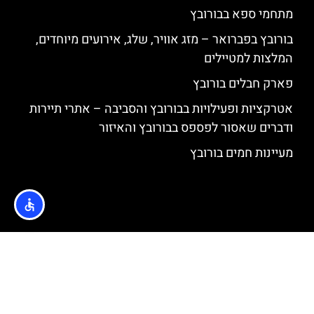
מתחמי ספא בבורובץ
בורובץ בפברואר – מזג אוויר, שלג, אירועים מיוחדים,
המלצות למטיילים
פארק חבלים בורובץ
אטרקציות ופעילויות בבורובץ והסביבה – אתרי תיירות
ודברים שאסור לפספס בבורובץ והאיזור
מעיינות חמים בורובץ
האתר הינו אתר המלצות מטיילים © כל הזכויות שמורות לסוכנות
TRAVELERS.CO.IL
מדיניות פרטיות