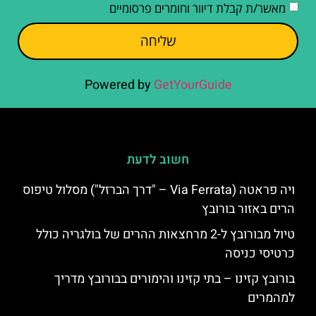
מאשר/ת קבלת דיוור וחומרים פרסומיים
שליחה
Powered by
GetYourGuide
חשוב לדעת
ויה פראטה (Via Ferrata – "דרך הברזל") מסלול טיפוס
הרים באזור בורובץ
טיול מבורובץ ל-2 מרחצאות ההרים של בולגריה כולל
כרטיסי כניסה
בורובץ קזינו – בתי קזינו והימורים בבורובץ מדריך
למהמרים