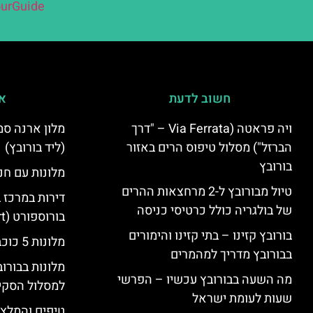
urGuide
חשוב לדעת
אי
ויה פראטה (Via Ferrata – "דרך
הברזל") מסלול טיפוס הרים באזור
(ליד בורובץ)
בורובץ
מלונות עם חני
טיול מבורובץ ל-2 מרחצאות ההרים
דירות במרכז 
של בולגריה כולל כרטיסי כניסה
בורוספורט (Borosport)
בורובץ קזינו – בתי קזינו והימורים
מלונות 5 כוכבים בבורובץ
בבורובץ מדריך למהמרים
מלונות בבורו
מה השעה בבורובץ עכשיו – הפרשי
למסלול הסקי
שעות לעומת ישראל
טיפים והמלצו