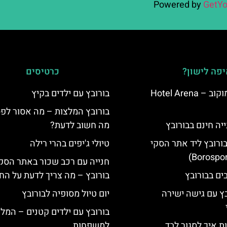
Powered by
GetYo
פה לישון?
כרטיסים
מלון ארנה סמוקוב – Hotel Arena
בורובץ עם ילדים בקיץ
בורובץ המלצות – מה אסור לפ
יה חינם בבורובץ
מה חשוב לדעת?
בורובץ ליד אתר הסקי
טיולי ג'יפים בהרי רילה
חנייה עם רכב שכור באתר הסק
בורובץ – מה צריך לדעת על החנ
בץ עם גישה ישירה
יום טיול מסופיה לבורובץ
בורובץ עם ילדים קטנים – המל
ת איך לסגור לבד
למשפחות