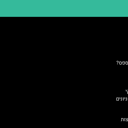
ספס?
י
יונים
צות