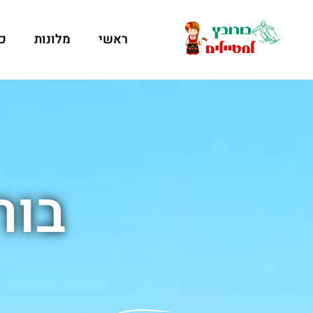
ראשי
מלונות
כ
בור