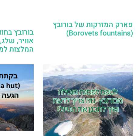
פארק המזרקות של בורובץ
בורובץ בחו
(Borovets fountains)
אוויר, שלג,
המלצות למט