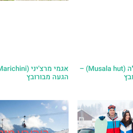
בקתת מוסלה (Musala hut) –
בץ
הגעה מבורובץ