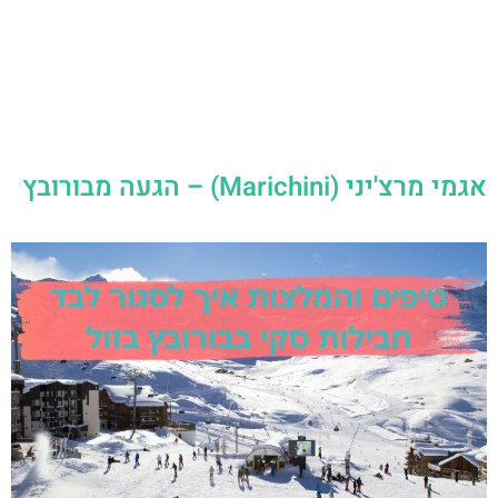
אגמי מרצ'יני (Marichini) – הגעה מבורובץ