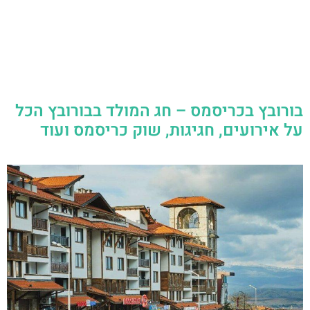
בורובץ בכריסמס – חג המולד בבורובץ הכל
על אירועים, חגיגות, שוק כריסמס ועוד